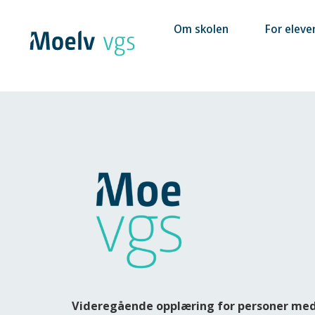
Hopp
til
Om skolen
For eleve
innhold
Videregående opplæring for personer me