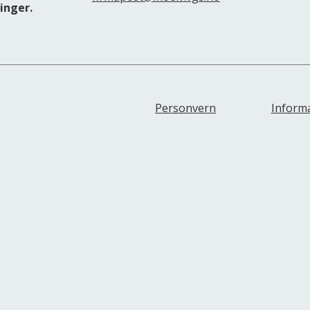
inger.
Personvern
Inform