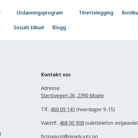
r
Utdanningsprogram
Tilrettelegging
Botilb
Sosialt tilbud
Blogg
Kontakt oss
Adresse:
Stertivegen 26, 2390 Moelv
Tlf.:
400 09 141
(hverdager 9-15)
Vakttlf.:
468 00 908
(vakttelefon miljøavde
d
firmapost@moelv.vgs.no