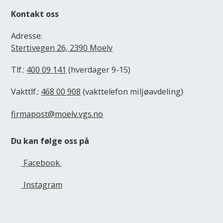
Kontakt oss
Adresse:
Stertivegen 26, 2390 Moelv
Tlf.:
400 09 141
(hverdager 9-15)
Vakttlf.:
468 00 908
(vakttelefon miljøavdeling)
firmapost@moelv.vgs.no
Du kan følge oss på
Facebook
Instagram