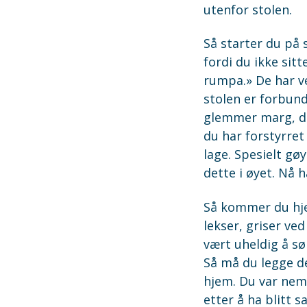
utenfor stolen.
Så starter du på s
fordi du ikke sitt
rumpa.» De har vel
stolen er forbund
glemmer marg, du 
du har forstyrret
lage. Spesielt gø
dette i øyet. Nå 
Så kommer du hjem
lekser, griser ve
vært uheldig å sø
Så må du legge de
hjem. Du var neml
etter å ha blitt s