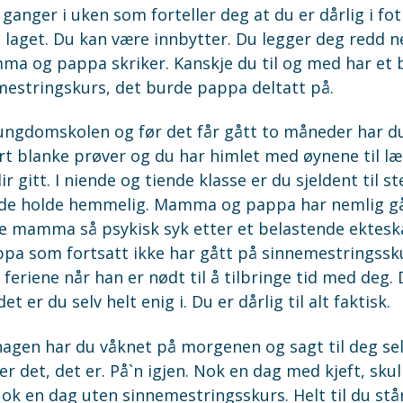
ganger i uken som forteller deg at du er dårlig i fot
 laget. Du kan være innbytter. Du legger deg redd n
ma og pappa skriker. Kanskje du til og med har et
mestringskurs, det burde pappa deltatt på.
ungdomskolen og før det får gått to måneder har du s
ert blanke prøver og du har himlet med øynene til l
ir gitt. I niende og tiende klasse er du sjeldent til s
e holde hemmelig. Mamma og pappa har nemlig gåt
e mamma så psykisk syk etter et belastende ektesk
 som fortsatt ikke har gått på sinnemestringssku
i feriene når han er nødt til å tilbringe tid med deg. 
 er du selv helt enig i. Du er dårlig til alt faktisk.
agen har du våknet på morgenen og sagt til deg sel
t er det, det er. På`n igjen. Nok en dag med kjeft, sku
k en dag uten sinnemestringsskurs. Helt til du står