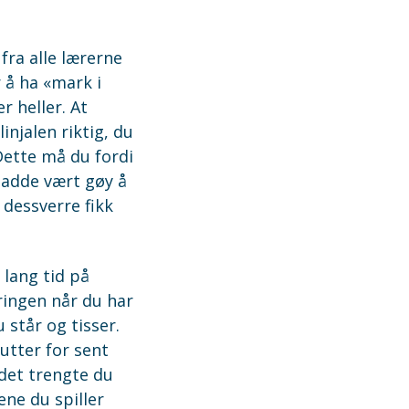
 fra alle lærerne
r å ha «mark i
r heller. At
injalen riktig, du
 Dette må du fordi
 hadde vært gøy å
 dessverre fikk
 lang tid på
ringen når du har
 står og tisser.
utter for sent
 det trengte du
ene du spiller