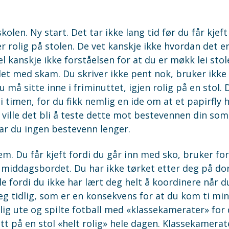
kolen. Ny start. Det tar ikke lang tid før du får kjeft
er rolig på stolen. De vet kanskje ikke hvordan det e
 kanskje ikke forståelsen for at du er møkk lei stole
et med skam. Du skriver ikke pent nok, bruker ikke l
må sitte inne i friminuttet, igjen rolig på en stol.
 i timen, for du fikk nemlig en ide om at et papirfly
y ville det bli å teste dette mot bestevennen din som
har du ingen bestevenn lenger.
. Du får kjeft fordi du går inn med sko, bruker for
d middagsbordet. Du har ikke tørket etter deg på do
le fordi du ikke har lært deg helt å koordinere når du
g tidlig, som er en konsekvens for at du kom ti min
ig ute og spilte fotball med «klassekamerater» for
att på en stol «helt rolig» hele dagen. Klassekamerat