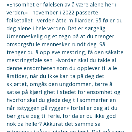
«Ensomhet er følelsen av å være alene her i
verden.» I november i 2022 passerte
folketallet i verden åtte milliarder. Så føler du
deg alene i hele verden. Det er sørgelig.
Umenneskelig og et tegn på at du trenger
omsorgsfulle mennesker rundt deg. Så
trenger du å oppleve mestring, få den såkalte
mestringsfølelsen. Hvordan skal du takle all
denne ensomheten som du opplever til alle
årstider, når du ikke kan ta på deg det
skjørtet, omgås den ungdommen, tørre å
satse på kjærlighet i stedet for ensomhet og
hvorfor skal du glede deg til sommerferien
når «styggen på ryggen» forteller deg at du
bør grue deg til ferie, for da er du ikke god
nok da heller? Akkurat det samme sa
«styggen» i våres, vinter og høst. Det må være