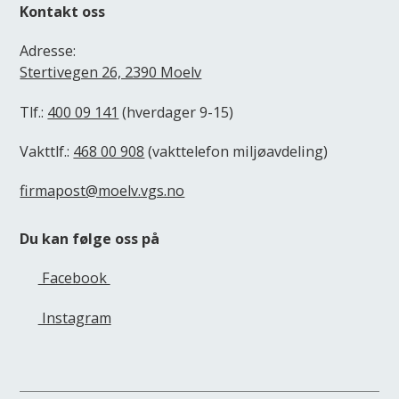
Kontakt oss
Adresse:
Stertivegen 26, 2390 Moelv
Tlf.:
400 09 141
(hverdager 9-15)
Vakttlf.:
468 00 908
(vakttelefon miljøavdeling)
firmapost@moelv.vgs.no
Du kan følge oss på
Facebook
Instagram