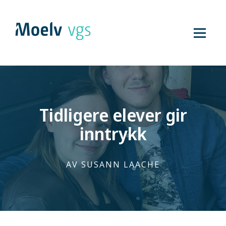
Hopp
til
innhold
Tidligere elever gir
inntrykk
SUSANN LAACHE