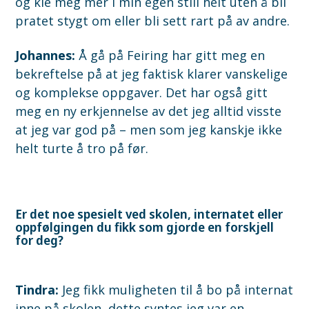
og kle meg mer i min egen still helt uten å bli
pratet stygt om eller bli sett rart på av andre.
Johannes:
Å gå på Feiring har gitt meg en
bekreftelse på at jeg faktisk klarer vanskelige
og komplekse oppgaver. Det har også gitt
meg en ny erkjennelse av det jeg alltid visste
at jeg var god på – men som jeg kanskje ikke
helt turte å tro på før.
Er det noe spesielt ved skolen, internatet eller
oppfølgingen du fikk som gjorde en forskjell
for deg?
Tindra:
Jeg fikk muligheten til å bo på internat
inne på skolen, dette syntes jeg var en