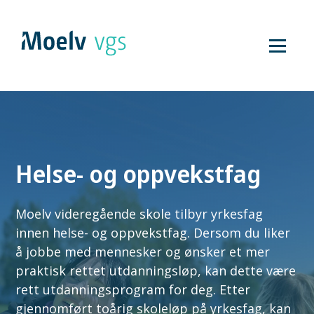
Hopp
til
innhold
Helse- og oppvekstfag
Moelv videregående skole tilbyr yrkesfag
innen helse- og oppvekstfag. Dersom du liker
å jobbe med mennesker og ønsker et mer
praktisk rettet utdanningsløp, kan dette være
rett utdanningsprogram for deg. Etter
gjennomført toårig skoleløp på yrkesfag, kan